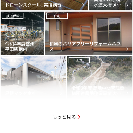
ドローンスクール_実技講習
水道大橋 メン
テ補助（橋梁
修繕）工事
鉄道保線
住宅
令和4年度雲州
和風のバリアフリーリフォームハウ
平田駅構内分
ス
岐器交換その
他工事
建築
土木
令和3年度 農地中間管理機
島根マツダ本社
構関連農地整備事業 大野
地区 区画整理その1工事
もっと見る