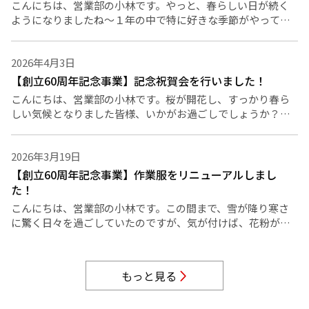
こんにちは、営業部の小林です。やっと、春らしい日が続く
ようになりましたね～１年の中で特に好きな季節がやってき
ました今回は、最近の出来事について綴っていきたいと思い
ます。チューリップが元気に成長しました
2026年4月3日
【創立60周年記念事業】記念祝賀会を行いました！
こんにちは、営業部の小林です。桜が開花し、すっかり春ら
しい気候となりました皆様、いかがお過ごしでしょうか？３
月２８日に創立60周年記念祝賀会を行いました 高井社長の
挨拶をはじめ、来賓挨拶、永年勤続表彰
2026年3月19日
【創立60周年記念事業】作業服をリニューアルしまし
た！
こんにちは、営業部の小林です。この間まで、雪が降り寒さ
に驚く日々を過ごしていたのですが、気が付けば、花粉が飛
来する季節となりました皆様、いかがお過ごしでしょうか弊
社は、3月１日をもちまして、創立６０周
もっと見る