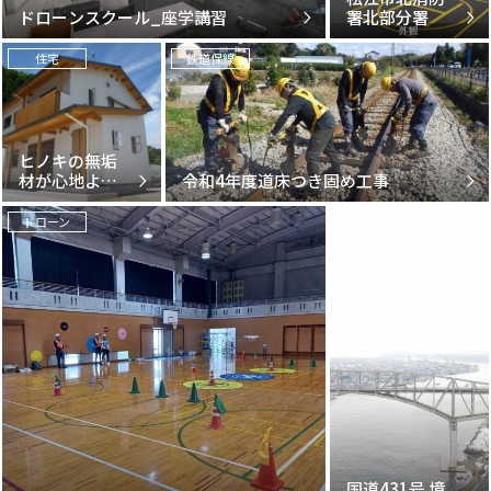
ドローンスクール_座学講習
署北部分署
住宅
鉄道保線
ヒノキの無垢
材が心地よい
令和4年度道床つき固め工事
家
ドローン
土木
国道431号 境