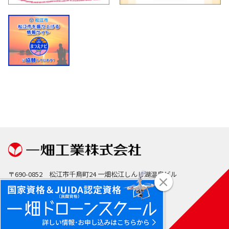
〒690-0852
松江市千鳥町24 一畑松江しんじ湖温泉ビル
TEL (代表)：0852-21-5242
FAX：0852-31-0561
Copyright © 2023 Ichibata Kougyo Co.,Ltd. Allright Resarved.